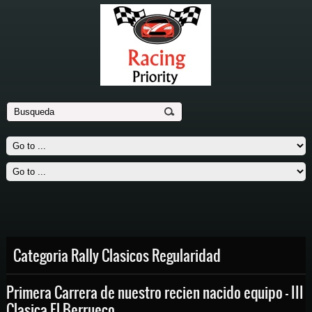
Slide # 3
Far far away, behind the word mountains, far from the countries
Vokalia and Consonantia, there live the blind texts
Mas ...
Categoria Rally Clasicos Regularidad
Primera Carrera de nuestro recien nacido equipo – III
Clasica El Berrueco